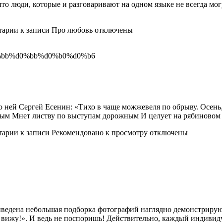
о люди, которые и разговаривают на одном языке не всегда мог
тарии
к записи Про любовь
отключены
ал о ней Сергей Есенин: «Тихо в чаще можжевеля по обрыву. Осе
ым Мнет листву по выступам дорожным И целует на рябиновом к
тарии
к записи Рекомендовано к просмотру
отключены
иведена небольшая подборка фотографий наглядно демонстрирую
ак вижу!». И ведь не поспоришь! Действительно, каждый индиви