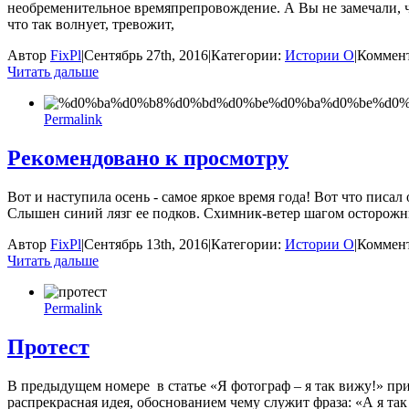
необременительное времяпрепровождение. А Вы не замечали, чт
что так волнует, тревожит,
Автор
FixPl
|
Сентябрь 27th, 2016
|
Категории:
Истории О
|
Коммен
Читать дальше
Permalink
Рекомендовано к просмотру
Вот и наступила осень - самое яркое время года! Вот что пис
Слышен синий лязг ее подков. Схимник-ветер шагом осторожн
Автор
FixPl
|
Сентябрь 13th, 2016
|
Категории:
Истории О
|
Коммен
Читать дальше
Permalink
Протест
В предыдущем номере в статье «Я фотограф – я так вижу!» пр
распрекрасная идея, обоснованием чему служит фраза: «А я т