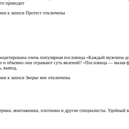
это приводит
рии
к записи Протест
отключены
процитирована очень популярная пословица «Каждый мужчина до
мко и объемно они отражают суть явлений? «Пословица — малая ф
, вывод,
рии
к записи Зверье мое
отключены
ктрики, монтажники, плотники и другие специалисты. Удобный 