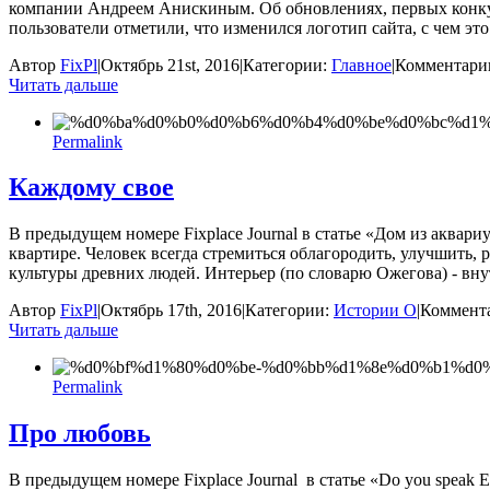
компании Андреем Анискиным. Об обновлениях, первых конкуре
пользователи отметили, что изменился логотип сайта, с чем это
Автор
FixPl
|
Октябрь 21st, 2016
|
Категории:
Главное
|
Комментари
Читать дальше
Permalink
Каждому свое
В предыдущем номере Fixplace Journal в статье «Дом из аквар
квартире. Человек всегда стремиться облагородить, улучшить,
культуры древних людей. Интерьер (по словарю Ожегова) - вн
Автор
FixPl
|
Октябрь 17th, 2016
|
Категории:
Истории О
|
Коммент
Читать дальше
Permalink
Про любовь
В предыдущем номере Fixplace Journal в статье «Do you speak 