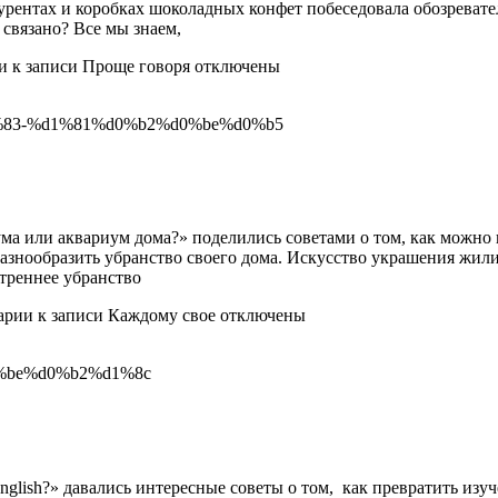
нтах и коробках шоколадных конфет побеседовала обозреватель
 связано? Все мы знаем,
и
к записи Проще говоря
отключены
иума или аквариум дома?» поделились советами о том, как можно
 разнообразить убранство своего дома. Искусство украшения жи
утреннее убранство
арии
к записи Каждому свое
отключены
English?» давались интересные советы о том, как превратить изу