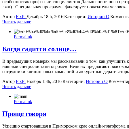
особенностях профессии специалистов Дальневосточного центр
лжи). Специальная программа фиксирует показатели человека п
Автор
FixPl
|
Декабрь 18th, 2016
|
Категории:
Истории О
|
Коммент
Читать дальше
Permalink
Когда садится солнце…
В предыдущих номерах мы рассказывали о том, как улучшить к
нашими специалистами огромен. Ведь их предлагают: высоко
сотрудники клининговых компаний и аккуратные дератизаторы.
Автор
FixPl
|
Ноябрь 15th, 2016
|
Категории:
Истории О
|
Коммента
Читать дальше
Permalink
Проще говоря
Успешно стартовавшая в Приморском крае онлайн-платформа д