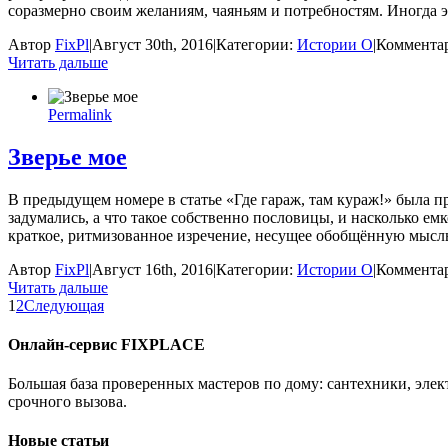
соразмерно своим желаниям, чаяньям и потребностям. Иногда 
Автор
FixPl
|
Август 30th, 2016
|
Категории:
Истории О
|
Коммента
Читать дальше
Permalink
Зверье мое
В предыдущем номере в статье «Где гараж, там кураж!» была 
задумались, а что такое собственно пословицы, и насколько е
краткое, ритмизованное изречение, несущее обобщённую мысль
Автор
FixPl
|
Август 16th, 2016
|
Категории:
Истории О
|
Коммента
Читать дальше
1
2
Следующая
Онлайн-сервис FIXPLACE
Большая база проверенных мастеров по дому: сантехники, эле
срочного вызова.
Новые статьи