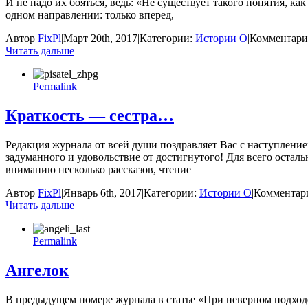
И не надо их бояться, ведь: «Не существует такого понятия, к
одном направлении: только вперед,
Автор
FixPl
|
Март 20th, 2017
|
Категории:
Истории О
|
Комментар
Читать дальше
Permalink
Краткость — сестра…
Редакция журнала от всей души поздравляет Вас с наступлением
задуманного и удовольствие от достигнутого! Для всего оста
вниманию несколько рассказов, чтение
Автор
FixPl
|
Январь 6th, 2017
|
Категории:
Истории О
|
Комментар
Читать дальше
Permalink
Ангелок
В предыдущем номере журнала в статье «При неверном подходе