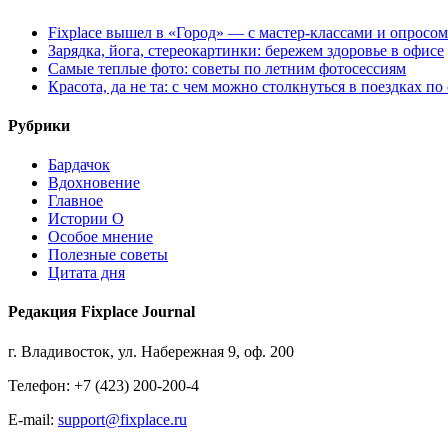
Fixplace вышел в «Город» — с мастер-классами и опросом
Зарядка, йога, стереокартинки: бережем здоровье в офисе
Самые теплые фото: советы по летним фотосессиям
Красота, да не та: с чем можно столкнуться в поездках по
Рубрики
Бардачок
Вдохновение
Главное
Истории О
Особое мнение
Полезные советы
Цитата дня
Редакция Fixplace Journal
г. Владивосток, ул. Набережная 9, оф. 200
Телефон: +7 (423) 200-200-4
E-mail:
support@fixplace.ru